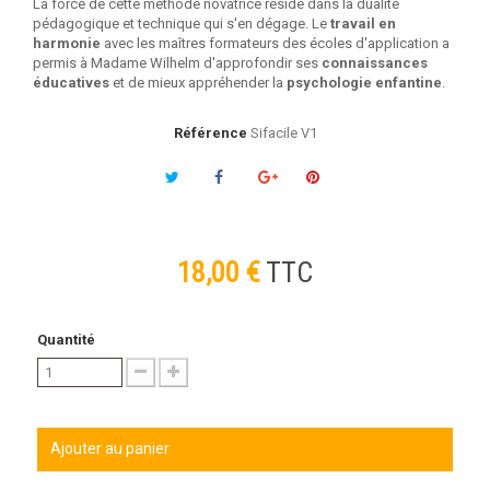
La force de cette méthode novatrice réside dans la dualité
pédagogique et technique qui s'en dégage. Le
travail en
harmonie
avec les maîtres formateurs des écoles d'application a
permis à Madame Wilhelm d'approfondir ses
connaissances
éducatives
et de mieux appréhender la
psychologie enfantine
.
Référence
Sifacile V1
18,00 €
TTC
Quantité
Ajouter au panier