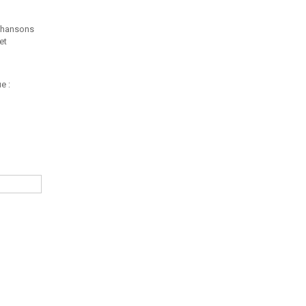
 chansons
et
e :