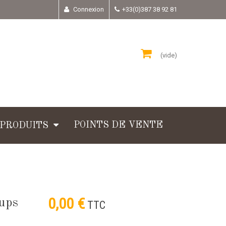
Connexion
+33(0)387 38 92 81
(vide)
POINTS DE VENTE
 PRODUITS
0,00 €
oups
TTC