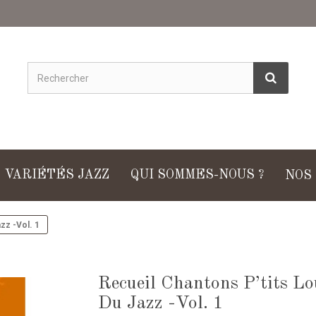
VARIÉTÉS JAZZ
QUI SOMMES-NOUS ?
NOS
zz -Vol. 1
Recueil Chantons P’tits L
Du Jazz -Vol. 1