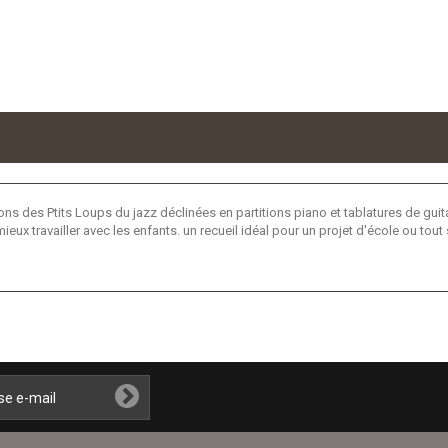
ns des Ptits Loups du jazz déclinées en partitions piano et tablatures de gui
mieux travailler avec les enfants. un recueil idéal pour un projet d'école ou t