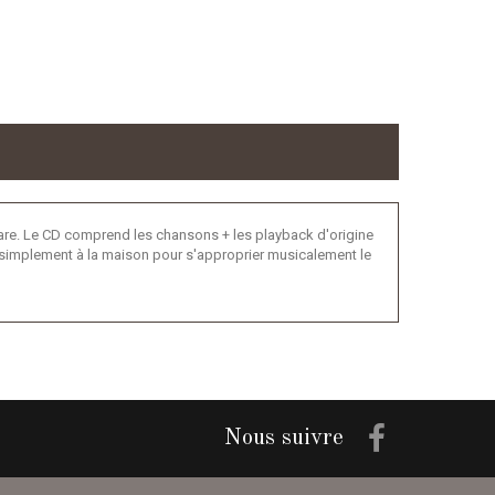
tare. Le CD comprend les chansons + les playback d'origine
out simplement à la maison pour s'approprier musicalement le
Nous suivre