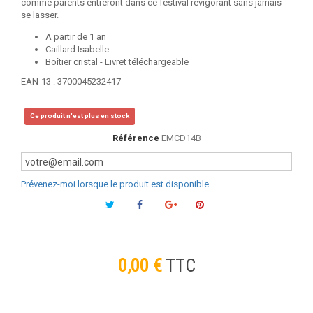
comme parents entreront dans ce festival revigorant sans jamais
se lasser.
A partir de 1 an
Caillard Isabelle
Boîtier cristal - Livret téléchargeable
EAN-13 : 3700045232417
Ce produit n'est plus en stock
Référence
EMCD14B
Prévenez-moi lorsque le produit est disponible
0,00 €
TTC