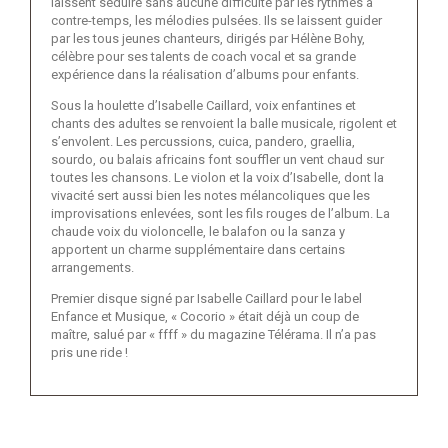
laissent séduire sans aucune difficulté par les rythmes à
contre-temps, les mélodies pulsées. Ils se laissent guider
par les tous jeunes chanteurs, dirigés par Hélène Bohy,
célèbre pour ses talents de coach vocal et sa grande
expérience dans la réalisation d’albums pour enfants.
Sous la houlette d’Isabelle Caillard, voix enfantines et
chants des adultes se renvoient la balle musicale, rigolent et
s’envolent. Les percussions, cuica, pandero, graellia,
sourdo, ou balais africains font souffler un vent chaud sur
toutes les chansons. Le violon et la voix d’Isabelle, dont la
vivacité sert aussi bien les notes mélancoliques que les
improvisations enlevées, sont les fils rouges de l’album. La
chaude voix du violoncelle, le balafon ou la sanza y
apportent un charme supplémentaire dans certains
arrangements.
Premier disque signé par Isabelle Caillard pour le label
Enfance et Musique, « Cocorio » était déjà un coup de
maître, salué par « ffff » du magazine Télérama. Il n’a pas
pris une ride !